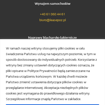
Wynajem samochodów
+48 61 868 44 61
biuro@leasepoz.pl
Naprawy blacharsko-lakiernicze
+48 61 868 44 61
W ramach naszej witryny stosujemy pliki cookies w celu
świadczenia Państwu usług na najwyższym poziomie, w tym w
+48 61 868 24 75
sposób dostosowany do indywidualnych potrzeb. Korzystanie z
poczta@autodrap.pl
witryny bez zmiany ustawień dotyczących cookies oznacza, że
pliki opisane w Polityce Prywatności będą zamieszczane na
Państwa urządzeniu końcowym. W każdej chwili możecie
Sklep z częściami zamiennymi, Hurtownia części
Państwo zmienić ustawienia dotyczące plików cookies w
zamiennych
przeglądarce internetowej. Akceptacja niezbędnych plików
cookies jest wymagana do prawidłowego działania witryny.
+48 61 868 24 27
Szczegółowe informacje znajdą Państwo w zakładce.
sklep@autodrap.pl