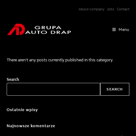
Skip
About company
Jobs
Contact
to
content
Menu
There aren't any posts currently published in this category.
Search
SEARCH
Ostatnie wpisy
Najnowsze komentarze